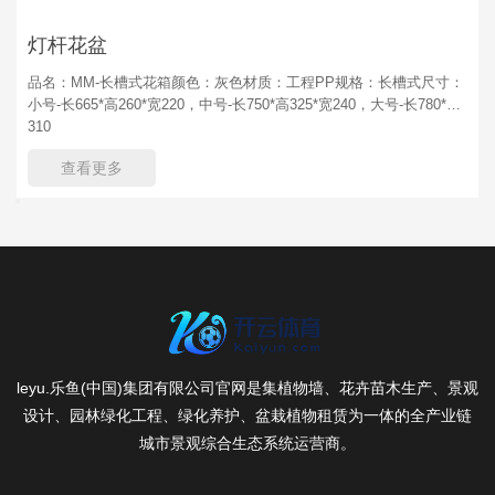
灯杆花盆
品名：MM-长槽式花箱颜色：灰色材质：工程PP规格：长槽式尺寸：
小号-长665*高260*宽220，中号-长750*高325*宽240，大号-长780*高
310
查看更多
leyu.乐鱼(中国)集团有限公司官网是集植物墙、花卉苗木生产、景观
设计、园林绿化工程、绿化养护、盆栽植物租赁为一体的全产业链
城市景观综合生态系统运营商。