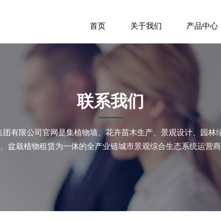
首页
关于我们
产品中心
联系我们
中国)集团有限公司官网是集植物墙、花卉苗木生产、景观设计、园
、盆栽植物租赁为一体的全产业链城市景观综合生态系统运营商