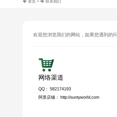
首页
>
联系我们
欢迎您浏览我们的网站，如果您遇到的
网络渠道
QQ：
582174193
阿里店铺：
http://suntyworld.com