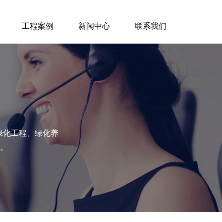
工程案例
新闻中心
联系我们
林绿化工程、绿化养
。