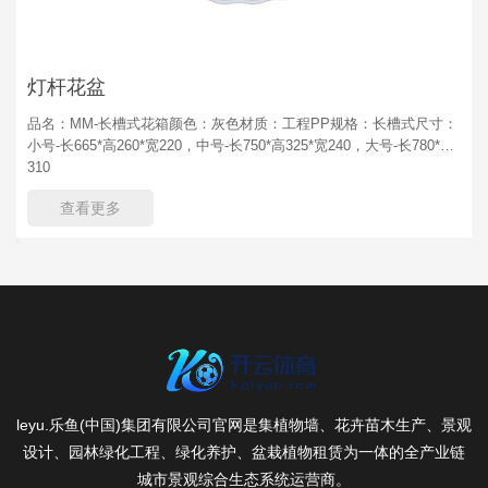
灯杆花盆
品名：MM-长槽式花箱颜色：灰色材质：工程PP规格：长槽式尺寸：
小号-长665*高260*宽220，中号-长750*高325*宽240，大号-长780*高
310
查看更多
leyu.乐鱼(中国)集团有限公司官网是集植物墙、花卉苗木生产、景观
设计、园林绿化工程、绿化养护、盆栽植物租赁为一体的全产业链
城市景观综合生态系统运营商。