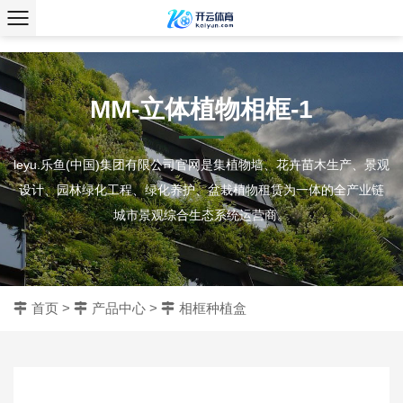
、
MM-立体植物相框-1
leyu.乐鱼(中国)集团有限公司官网是集植物墙、花卉苗木生产、景观
设计、园林绿化工程、绿化养护、盆栽植物租赁为一体的全产业链
城市景观综合生态系统运营商。
首页
>
产品中心
>
相框种植盒