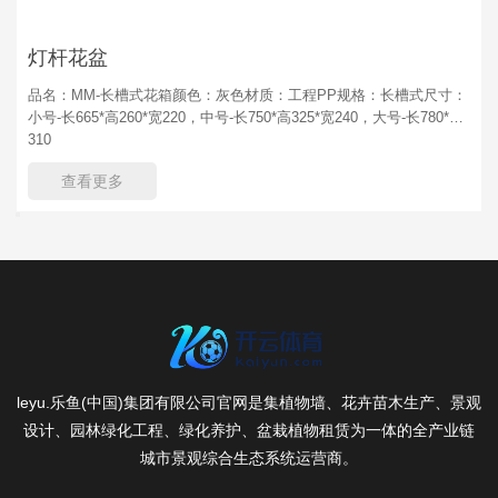
灯杆花盆
品名：MM-长槽式花箱颜色：灰色材质：工程PP规格：长槽式尺寸：
小号-长665*高260*宽220，中号-长750*高325*宽240，大号-长780*高
310
查看更多
leyu.乐鱼(中国)集团有限公司官网是集植物墙、花卉苗木生产、景观
设计、园林绿化工程、绿化养护、盆栽植物租赁为一体的全产业链
城市景观综合生态系统运营商。