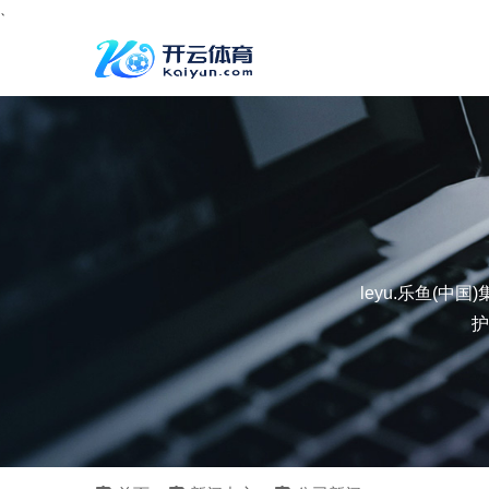
、
leyu.乐鱼(
护