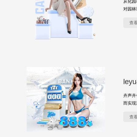
从化园
对园林
查
le
卉声卉
而实现
查