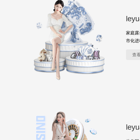
le
家庭露
市化进
查
le