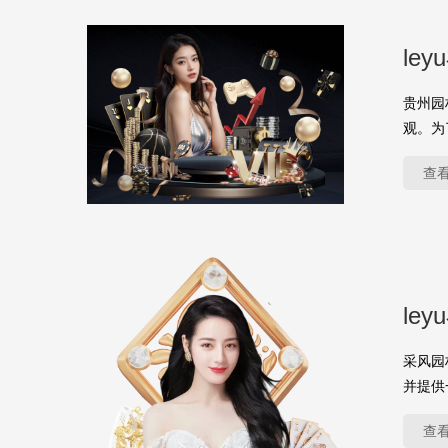
le
贵州园
观。为
查
le
采风园
并提供
查