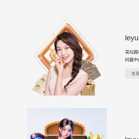
le
花坛园
问题中
查