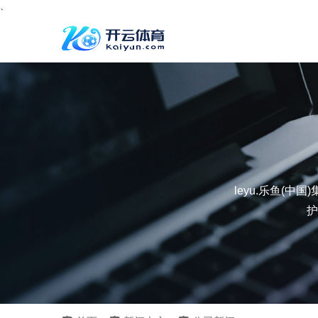
、
leyu.乐鱼(
护