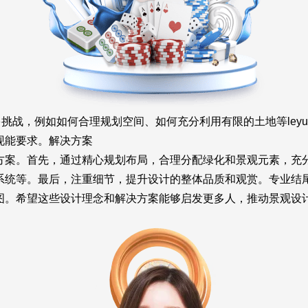
多挑战，例如如何合理规划空间、如何充分利用有限的土地等
le
现能要求。解决方案
方案。首先，通过精心规划布局，合理分配绿化和景观元素，充
系统等。最后，注重细节，提升设计的整体品质和观赏。专业结尾
图。希望这些设计理念和解决方案能够启发更多人，推动景观设