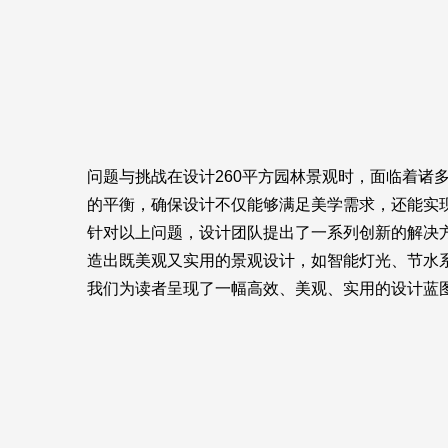
问题与挑战在设计260平方园林景观时，面临着诸
的平衡，确保设计不仅能够满足美学需求，还能实
针对以上问题，设计团队提出了一系列创新的解决
造出既美观又实用的景观设计，如智能灯光、节水
我们为读者呈现了一幅高效、美观、实用的设计蓝