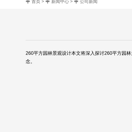
首页
>
新闻中心
>
公司新闻
260平方园林景观设计本文将深入探讨260平方园
念。