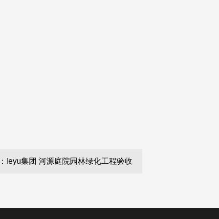
：leyu集团 河源庭院园林绿化工程验收