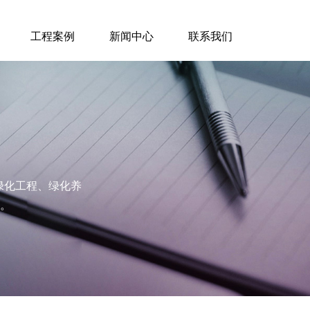
工程案例
新闻中心
联系我们
林绿化工程、绿化养
。