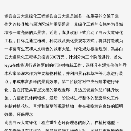
嵩县白云大道绿化工程嵩县白云大道是嵩县一条重要的交通干道，
作为连接县城与周边区域的重要通道，其绿化工程的实施将为县城
增添一道亮丽的风景线。近期，嵩县政府正式启动了白云大道绿化
工程，目标是通过植树、种花以及美化景观等方式，将其打造成为
一条富有生态和人文特色的城市大道。绿化规划根据规划，嵩县白
云大道绿化工程将总投资500万元，计划分为三个阶段进行。首先，
leyu在线
将进行道路两侧的行道树植栽工作，选择具有观赏价值的乔
木和常绿灌木作为主要植物种植，并利用景石和草坪等元素进行装
点，形成丰富多样的景观效果。第二阶段将对中央分隔带进行绿
化，旨在打造具有层次感的景观走廊，并适度设置休憩和健身设
施，方便市民休闲锻炼。最后一阶段将进行整体的配套绿化工作，
包括种植花坛、草坪和藤蔓等观赏植物，并在夜晚营造良好的照明
效果。环保理念
嵩县白云大道绿化工程注重生态环保理念的融入。在植树选型上，
优先选择具有抗污染、耐旱抗逆能力强的品种，同时注重当地的自