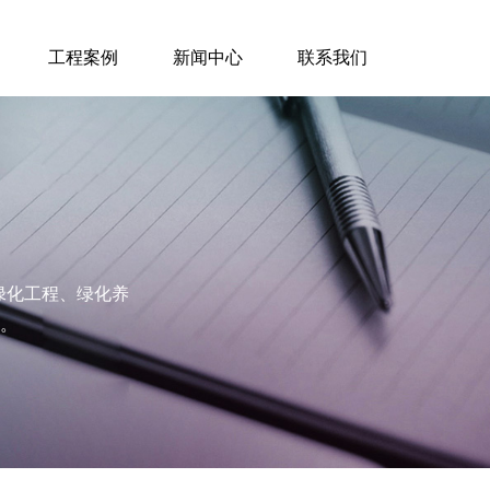
工程案例
新闻中心
联系我们
林绿化工程、绿化养
。