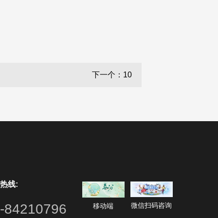
下一个：10
热线:
微信扫码咨询
-84210796
移动端