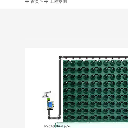
首页
>
工程案例