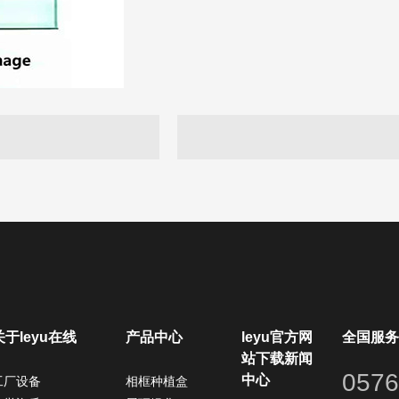
关于leyu在线
产品中心
leyu官方网
全国服务
站下载新闻
0576
中心
工厂设备
相框种植盒